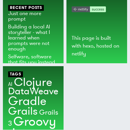
RECENT POSTS
Just one more
prompt
Building a local AI
storyteller - what I
learned when
This page is built
prompts were not
with
hexo
, hosted on
enough
netlify
Selfware, software
that fits you instead
of the world
TAGS
Clojure
AI
DataWeave
Gradle
Grails
Grails
Groovy
3