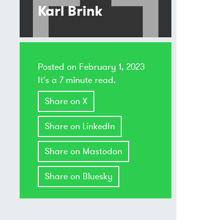
Karl Brink
Posted on
February 1, 2023
It's a 7 minute read.
Share on X
Share on LinkedIn
Share on Mastodon
Share on Bluesky