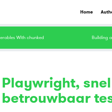
Home
Auth
Iterables With chunked
Building 
Playwright, snel
betrouwbaar tes