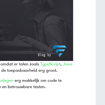
r omdat er talen zoals
TypeScript
,
Java
 de toepasbaarheid erg groot.
odegen
erg makkelijk om code te
e en betrouwbare testen.