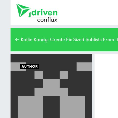
← Kotlin Kandy: Create Fix Sized Sublists From 
AUTHOR